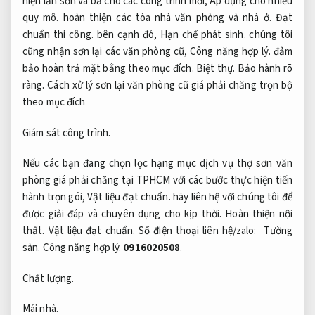
hiện lăn sơn và bả cho các công trình mới,
Áp dụng cho nhiều
quy mô.
hoàn thiện các tòa nhà văn phòng và nhà ở.
Đạt
chuẩn thi công.
bên cạnh đó,
Hạn chế phát sinh.
chúng tôi
cũng nhận sơn lại các văn phòng cũ,
Công năng hợp lý.
đảm
bảo hoàn trả mặt bằng theo mục đích.
Biệt thự.
Bảo hành rõ
ràng.
Cách xử lý sơn lại văn phòng cũ giá phải chăng trọn bộ
theo mục đích
Giám sát công trình.
Nếu các bạn đang chọn lọc hạng mục dịch vụ thợ sơn văn
phòng giá phải chăng tại TPHCM với các bước thực hiện tiến
hành trọn gói,
Vật liệu đạt chuẩn.
hãy liên hệ với chúng tôi để
được giải đáp và chuyên dụng cho kịp thời.
Hoàn thiện nội
thất.
Vật liệu đạt chuẩn.
Số điện thoại liên hệ/zalo:
Tường
sàn.
Công năng hợp lý.
0916020508
.
Chất lượng.
Mái nhà.