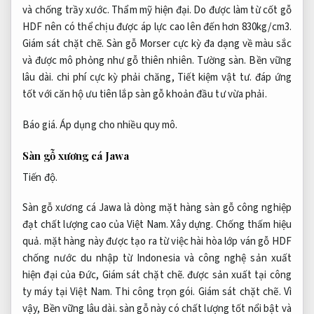
và chống trầy xước.
Thẩm mỹ hiện đại.
Do được làm từ cốt gỗ
HDF nên có thể chịu được áp lực cao lên đến hơn 830kg/cm3.
Giám sát chặt chẽ.
Sàn gỗ Morser cực kỳ đa dạng về màu sắc
và được mô phỏng như gỗ thiên nhiên.
Tường sàn.
Bền vững
lâu dài.
chi phí cực kỳ phải chăng,
Tiết kiệm vật tư.
đáp ứng
tốt với căn hộ ưu tiên lắp sàn gỗ khoản đầu tư vừa phải.
Báo giá.
Áp dụng cho nhiều quy mô.
Sàn gỗ xương cá Jawa
Tiến độ.
Sàn gỗ xương cá Jawa là dòng mặt hàng sàn gỗ công nghiệp
đạt chất lượng cao của Việt Nam.
Xây dựng.
Chống thấm hiệu
quả.
mặt hàng này được tạo ra từ việc hài hòa lớp ván gỗ HDF
chống nước du nhập từ Indonesia và công nghệ sản xuất
hiện đại của Đức,
Giám sát chặt chẽ.
được sản xuất tại công
ty máy tại Việt Nam.
Thi công trọn gói.
Giám sát chặt chẽ.
Vì
vậy,
Bền vững lâu dài.
sàn gỗ này có chất lượng tốt nổi bật và