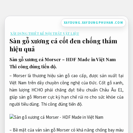
Bỏ
qua
nội
XAYDUNG.XAYDUNGPHUHAN.COM
dung
XÂY DỰNG THIẾT KẾ NỘI THẤT VẬT LIỆU
Sàn gỗ xương cá cốt đen chống thấm
hiệu quả
Sàn gỗ xương cá Morser – HDF Made in Việt Nam
Thi công đúng tiến độ.
– Morser là thương hiệu sàn gỗ cao cấp, được sản xuất tại
Việt Nam trên dây chuyền công nghệ của Đức. Cốt gỗ xanh,
hàm lượng HCHO phải chăng đạt tiêu chuẩn Châu Âu E1,
giúp sàn gỗ Morser cực kỳ hạn chế rủi ro cho sức khỏe của
người tiêu dùng.
Thi công đúng tiến độ.
– Bề mặt của ván sàn gỗ Morser có khả năng chống bay màu