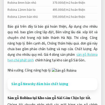
Robina 8mm bản nhỏ
370.000đ/m2 hoàn thiện
Robina 12mm bản to
495.000đ/m2 hoàn thiện
Robina 12mm bản nhỏ
595.000đ/m2 hoàn thiện
Báo giá trên đây là báo giá hoàn thiện,
Áp dụng cho nhiều
quy mô.
bao gồm công lắp đặt,
Bền vững lâu dài.
xốp lót và
chuyên chở trong nội biến thành Hà Nội.
Thi công.
Công
năng hợp lý.
Bên cạnh đó,
Chống thấm hiệu quả.
đơn giá này
chưa bao gồm phào chân tường và nẹp cửa.
Chất lượng.
Áp
dụng cho nhiều quy mô.
Giá 4 dòng sản phẩm
sàn gỗ Robina
hạn chế phát sinh
chính hãng tại kho sàn gỗ Sài Gòn..
Nhà xưởng.
Công năng hợp lý.
Sàn gỗ Newsky đảm bảo chất lượng
Sàn gỗ Robina tại Kho sàn gỗ Sài Gòn
Chịu lực tốt.
Chúng tôi chuyên phân phối các mặt hàng sàn gỗ chính