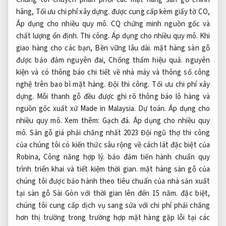
hãng,
Tối ưu chi phí xây dựng.
được cung cấp kèm giấy tờ CO,
Áp dụng cho nhiều quy mô.
CQ chứng minh nguồn gốc và
chất lượng ổn định.
Thi công.
Áp dụng cho nhiều quy mô.
Khi
giao hàng cho các bạn,
Bền vững lâu dài.
mặt hàng sàn gỗ
được bảo đảm nguyên đai,
Chống thấm hiệu quả.
nguyên
kiện và có thông báo chi tiết về nhà máy và thông số công
nghệ trên bao bì mặt hàng.
Đội thi công.
Tối ưu chi phí xây
dựng.
Mỗi thanh gỗ đều được ghi rõ thông báo lô hàng và
nguồn gốc xuất xứ Made in Malaysia.
Dự toán.
Áp dụng cho
nhiều quy mô.
Xem thêm:
Gạch đá.
Áp dụng cho nhiều quy
mô.
Sàn gỗ giá phải chăng nhất 2023 Đội ngũ thợ thi công
của chúng tôi có kiến thức sâu rộng về cách lát đặc biệt của
Robina,
Công năng hợp lý.
bảo đảm tiến hành chuẩn quy
trình triển khai và tiết kiệm thời gian. mặt hàng sàn gỗ của
chúng tôi được bảo hành theo tiêu chuẩn của nhà sản xuất
tại sàn gỗ Sài Gòn với thời gian lên đến 15 năm. đặc biệt,
chúng tôi cung cấp dịch vụ sang sửa với chi phí phải chăng
hơn thị trường trong trường hợp mặt hàng gặp lỗi tại các