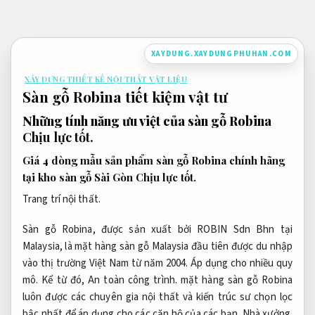
Bỏ
qua
nội
XAYDUNG.XAYDUNGPHUHAN.COM
dung
XÂY DỰNG THIẾT KẾ NỘI THẤT VẬT LIỆU
Sàn gỗ Robina tiết kiệm vật tư
Những tính năng ưu việt của sàn gỗ Robina
Chịu lực tốt.
Giá 4 dòng mẫu sản phẩm sàn gỗ Robina chính hãng
tại kho sàn gỗ Sài Gòn
Chịu lực tốt.
Trang trí nội thất.
Sàn gỗ Robina, được sản xuất bởi ROBIN Sdn Bhn tại
Malaysia, là mặt hàng sàn gỗ Malaysia đầu tiên được du nhập
vào thị trường Việt Nam từ năm 2004.
Áp dụng cho nhiều quy
mô.
Kể từ đó,
An toàn công trình.
mặt hàng sàn gỗ Robina
luôn được các chuyên gia nội thất và kiến trúc sư chọn lọc
bậc nhất để áp dụng cho các căn hộ của các bạn.
Nhà xưởng.