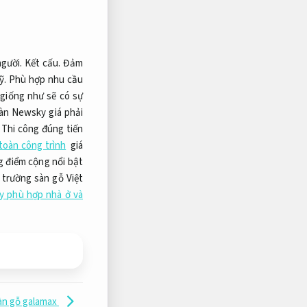
người.
Kết cấu.
Đảm
ỹ.
Phù hợp nhu cầu
 giống như sẽ có sự
àn Newsky giá phải
Thi công đúng tiến
toàn công trình
giá
g điểm cộng nổi bật
 trường sàn gỗ Việt
y phù hợp nhà ở và
àn gỗ galamax