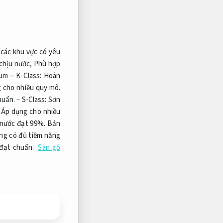
 các khu vực có yêu
 chịu nước,
Phù hợp
um – K-Class:
Hoàn
 cho nhiều quy mô.
huẩn.
– S-Class:
Sơn
,
Áp dụng cho nhiều
 nước đạt 99%.
Bản
ng có đủ tiềm năng
 đạt chuẩn.
Sàn gỗ