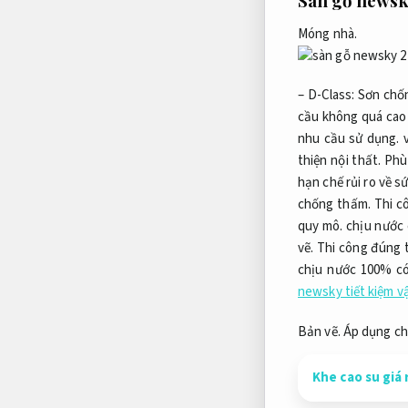
Sàn gỗ news
Móng nhà.
– D-Class:
Sơn chố
cầu không quá cao 
nhu cầu sử dụng.
v
thiện nội thất.
Phù
hạn chế rủi ro về s
chống thấm.
Thi c
quy mô.
chịu nước 
vẽ.
Thi công đúng t
chịu nước 100% có
newsky tiết kiệm v
Bản vẽ.
Áp dụng ch
Khe cao su giá 