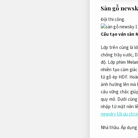
Sàn gỗ newsk
Đội thi công.
Cấu tạo ván sàn
Lớp trên cùng là 
chống trầy xước,
D
độ.
Lớp phim Melami
nhiên tạo cảm giác
từ gỗ ép HDF.
Hoàn
ảnh hưởng lên mà 
cấu vững chắc giú
quy mô.
Dưới cùng 
nhập từ mặt nền l
newsky tối ưu chi 
Nhà thầu.
Áp dụng 