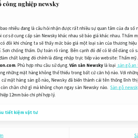
gỗ công nghiệp newsky
bao nhiêu đang là câu hỏi nhận được rất nhiều sự quan tâm của đa số 
 cơ sở cung cấp sàn Newsky khác nhau sẽ báo giá khác nhau.
Thẩm m
 có đôi khi chúng ta sẽ thấy mức báo giá một loại sàn của thương hiệu
ể.
Sơn chống thấm.
Dự toán rõ ràng.
Bên cạnh đó để có lẽ dễ dàng có s
ảm chất lượng đó chính là đăng nhập trực tiếp vào website:
Thẩm mỹ.
gon.com
.
Phù hợp nhu cầu sử dụng.
Ván sàn Newsky
là loại
sàn gỗ an 
ng những mặt hàng không thể thiếu trong bất cứ căn hộ nào. Với nhữn
 cứ mặt hàng sàn gỗ nào, Newsky đã biến thành cái tên thống lĩnh thị
hì còn chần chờ gì mà không chọn ngay sàn Newsky nào.
Sàn gỗ newsk
iệp 12mm báo chi phí hợp lý.
u tiết kiệm vật tư
ờn
S