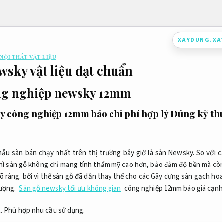
XAYDUNG.X
 NỘI THẤT VẬT LIỆU
wsky vật liệu đạt chuẩn
ng nghiệp newsky 12mm
y công nghiệp 12mm báo chi phí hợp lý
Đúng kỹ thu
u sàn bán chạy nhất trên thị trường bây giờ là sàn Newsky. So với cá
hì sàn gỗ không chỉ mang tính thẩm mỹ cao hơn, bảo đảm độ bền mà còn
õ ràng.
bởi vì thế sàn gỗ đã dần thay thế cho các Gây dựng sàn gạch ho
ượng.
Sàn gỗ newsky tối ưu không gian
công nghiệp 12mm báo giá cạnh
.
Phù hợp nhu cầu sử dụng.