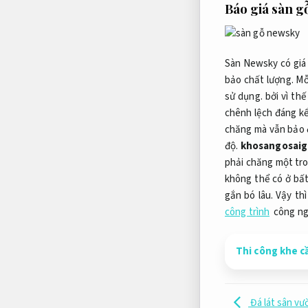
Báo giá sàn 
Sàn Newsky có giá 
bảo chất lượng.
Mỗi
sử dụng.
bởi vì thế
chênh lệch đáng k
chăng mà vẫn bảo đ
độ.
khosangosai
phải chăng một tro
không thể có ở bất
gắn bó lâu. Vậy t
công trình
công ngh
Thi công khe cầ
Đá lát sân vư