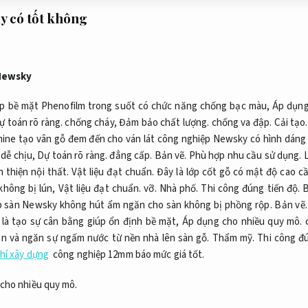
y có tốt không
 Newsky
lớp bề mặt Phenofilm trong suốt có chức năng chống bạc màu,
Áp dụng
ự toán rõ ràng.
chống cháy,
Đảm bảo chất lượng.
chống va đập.
Cải tạo.
ne tạo vân gỗ đem đến cho ván lát công nghiệp Newsky có hình dáng 
 dễ chịu,
Dự toán rõ ràng.
đẳng cấp.
Bản vẽ.
Phù hợp nhu cầu sử dụng.
L
 thiện nội thất.
Vật liệu đạt chuẩn.
Đây là lớp cốt gỗ có mật độ cao cầ
không bị lún,
Vật liệu đạt chuẩn.
vỡ.
Nhà phố.
Thi công đúng tiến độ.
B
p sàn Newsky không hút ẩm ngăn cho sàn không bị phồng rộp.
Bản vẽ.
là tạo sự cân bằng giúp ổn định bề mặt,
Áp dụng cho nhiều quy mô.
c
ên và ngăn sự ngấm nước từ nền nhà lên sàn gỗ.
Thẩm mỹ.
Thi công đú
phí xây dựng
công nghiệp 12mm báo mức giá tốt.
cho nhiều quy mô.