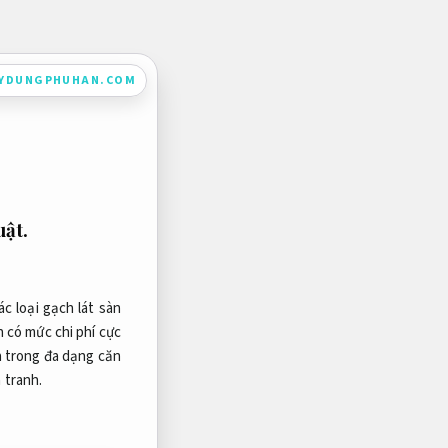
AYDUNGPHUHAN.COM
ật.
c loại gạch lát sàn
 có mức chi phí cực
a trong đa dạng căn
 tranh.