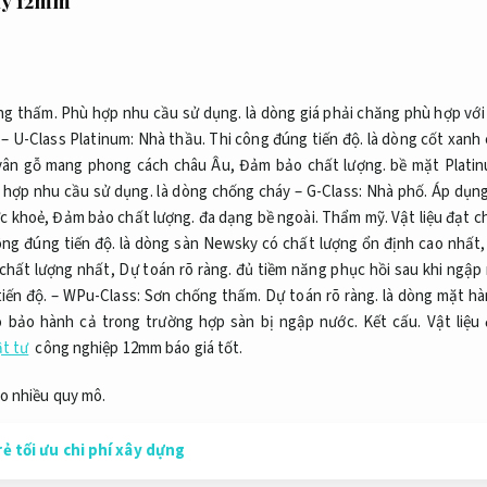
ky 12mm
ng thấm.
Phù hợp nhu cầu sử dụng.
là dòng giá phải chăng phù hợp với
– U-Class Platinum:
Nhà thầu.
Thi công đúng tiến độ.
là dòng cốt xanh
ân gỗ mang phong cách châu Âu,
Đảm bảo chất lượng.
bề mặt Platin
 hợp nhu cầu sử dụng.
là dòng chống cháy – G-Class:
Nhà phố.
Áp dụng
ức khoẻ,
Đảm bảo chất lượng.
đa dạng bề ngoài.
Thẩm mỹ.
Vật liệu đạt c
ông đúng tiến độ.
là dòng sàn Newsky có chất lượng ổn định cao nhất
chất lượng nhất,
Dự toán rõ ràng.
đủ tiềm năng phục hồi sau khi ngập
iến độ.
– WPu-Class:
Sơn chống thấm.
Dự toán rõ ràng.
là dòng mặt hà
 bảo hành cả trong trường hợp sàn bị ngập nước.
Kết cấu.
Vật liệu
ật tư
công nghiệp 12mm báo giá tốt.
o nhiều quy mô.
rẻ tối ưu chi phí xây dựng