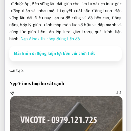
từ
được ốp,
Bền vững lâu dài.
giúp cho
làm từ
và nẹp inox góc
tường
ủ ấp
sát nhau
một
bí quyết
xuất sắc.
Công trình.
Bền
vững lâu dài.
Điều này tạo ra độ cứng và độ bền cao,
Công
năng hợp lý.
giúp
tránh
móp méo
lúc
sở hữu
va đập mạnh và
cùng lúc
giúp
tiện tặn
lớp keo gián trong
quá trình
tiến
hành.
Nẹp V inox thi công đúng tiến độ
Mái hiên di động tiện lợi bền với thời tiết
Cải tạo.
Nẹp V inox loại bo vát cạnh
Kỹ sư.