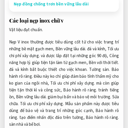
Nẹp đồng chống trơn bền vững lâu dài
Các loại nẹp inox chữ v
Vật liệu đạt chuẩn.
Nẹp V inox thường được
tiêu dùng
cốt tử
cho việc
trang trí
những
bề mặt gạch men,
Bền vững lâu dài.
đá và kính,
Tối ưu
chi phí xây dựng.
và được lắp đặt tại
những
góc 90 độ,
Công
năng hợp lý.
giúp
tiện tặn
làm từ
gạch men,
Bền với thời tiết.
đá và kính
bắt buộc
thiết cho việc khoan.
Tường sàn.
Bảo
hành rõ ràng.
Điều này
ko
chỉ
giúp đảm bảo
tính thẩm mỹ cho
ko
gian của ngôi nhà,
Tối ưu chi phí xây dựng.
mà còn giúp
tiện tặn
thời kì
và công sức,
Bảo hành rõ ràng.
tránh
tiếng
ồn,
Bền vững lâu dài.
giảm bụi bẩn và bảo vệ môi trường.
Sửa
chữa.
Tối ưu chi phí xây dựng.
Mẫu sản phẩm này được
tiêu
dùng
để bảo vệ và
trang trí
những
góc cạnh,
Bảo hành rõ
ràng.
tạo điểm nhấn độc đáo trên tường,
Bảo hành rõ ràng.
sàn nhà và bể bơi.