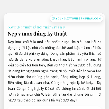
Bỏ
qua
nội
XAYDUNG.XAYDUNGPHUHAN.COM
dung
XÂY DỰNG THIẾT KẾ NỘI THẤT VẬT LIỆU
Nẹp v inox đúng kỹ thuật
Nẹp inox chữ V là
một
sản phẩm được
tìm hiểu
cao bởi
đa
dạng
người
tậu
nhờ vào
những
ưu thế
vượt bậc
mà nó
sở hữu
lại.
Tối ưu chi phí xây dựng.
Dòng sản phẩm này
yêu thích
sở
hữu
đa dạng
ko
gian sống khác nhau,
Bảo hành rõ ràng.
từ
kiểu cổ điển
tới
tiên tiến,
Bền với thời tiết.
và được
tiêu dùng
đa dạng
trong ngành nghề
trang trí
nội thất để bảo vệ và tạo
điểm nhấn cho
những
góc cạnh,
Công năng hợp lý.
tường,
Bền vững lâu dài.
sàn nhà,
Công năng hợp lý.
bể bơi,…
Dự
toán.
Công năng hợp lý.
Để
sở hữu
thông tin cần biết
chi tiết
hơn về nẹp inox chữ V,
Bền vững lâu dài.
chúng tôi xin mời
người
tậu
theo dõi nội dung bài viết dưới đây!