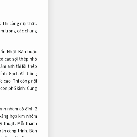
h:
Thi công nội thất.
 im trong các chung
uẩn Nhật Bản buộc
có các sợi thép nhỏ
ảm anh tài lõi thép
tính.
Gạch đá.
Công
ực cao.
Thi công nội
 con phố kính:
Cung
nh nhôm cố định 2
oảng hợp kim nhôm
ỹ thuật.
Mỗi thanh
oàn công trình.
Bên