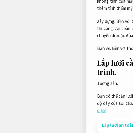
không tính của m
thêm tính thẩm mỹ
Xây dựng.
Bền với t
thi công.
An toàn c
chuyển di hoặc đùa
Bản vẽ.
Bền với thời
Lắp lưới c
trình.
Tường sàn.
Bạn có thể cần lưới
độ dày của sợi cáp
dựng
Lắp lưới an to