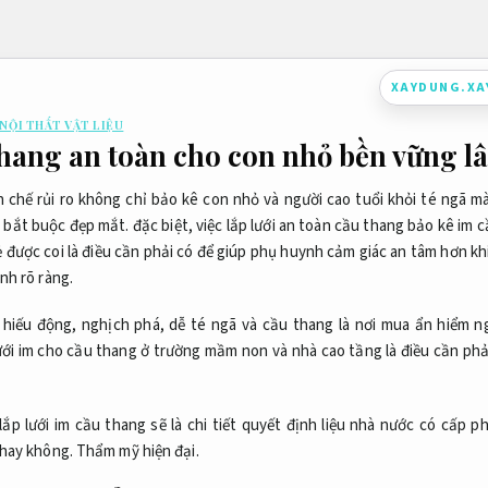
XAYDUNG.X
 NỘI THẤT VẬT LIỆU
thang an toàn cho con nhỏ bền vững lâ
 chế rủi ro không chỉ bảo kê con nhỏ và người cao tuổi khỏi té ngã m
bắt buộc đẹp mắt. đặc biệt, việc lắp lưới an toàn cầu thang bảo kê im 
 được coi là điều cần phải có để giúp phụ huynh cảm giác an tâm hơn khi
nh rõ ràng.
 hiếu động, nghịch phá, dễ té ngã và cầu thang là nơi mua ẩn hiểm n
lưới im cho cầu thang ở trường mầm non và nhà cao tầng là điều cần phả
lắp lưới im cầu thang sẽ là chi tiết quyết định liệu nhà nước có cấp p
 hay không.
Thẩm mỹ hiện đại.