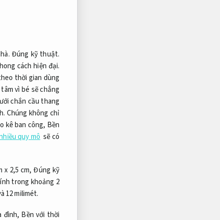
hà.
Đúng kỹ thuật.
hong cách hiện đại.
theo thời gian dùng
 tâm vì bé sẽ chẳng
lưới chắn cầu thang
h.
Chúng không chỉ
o kê ban công,
Bền
 nhiều quy mô
sẽ có
m x 2,5 cm,
Đúng kỹ
kính trong khoảng 2
à 12 milimét.
a đình,
Bền với thời