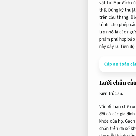
vật tư.
Mục đích củ
thể,
Đúng kỹ thuật
trên cầu thang.
Bền
trình.
cho phép các
trẻ nhỏ là các ngư
phẩm phù hợp bảo k
này xảy ra.
Tiến độ.
Cáp an toàn cầ
Lưới chắn cầu
Kiến trúc sư.
Vấn đề hạn chế rủi
đối có các gia đình
khỏe của họ.
Gạch 
chắn trên đa số kh
cho mỗi thành viên 