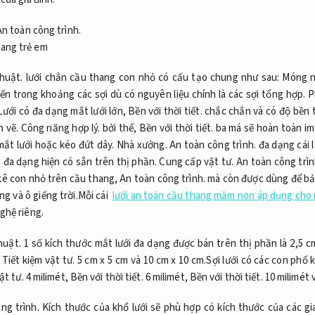
An toàn công trình.
huật.
lưới chắn cầu thang con nhỏ có cấu tạo chung như sau:
Móng n
n trong khoảng các sợi dù có nguyên liệu chính là các sợi tổng hợp.
P
ưới có đa dạng mắt lưới lớn,
Bền với thời tiết.
chắc chắn và có độ bền 
 vẽ.
Công năng hợp lý.
bởi thế,
Bền với thời tiết.
ba má sẽ hoàn toàn im
mắt lưới hoặc kéo đứt dây.
Nhà xưởng.
An toàn công trình.
đa dạng cái 
đa dạng hiện có sẵn trên thị phần.
Cung cấp vật tư.
An toàn công trìn
kê con nhỏ trên cầu thang,
An toàn công trình.
mà còn được dùng để bả
g và ô giếng trời.Mỗi cái
lưới an toàn cầu thang mầm non áp dụng cho
ghệ riêng.
huật.
1 số kích thước mắt lưới đa dạng được bán trên thị phần là 2,5 c
,
Tiết kiệm vật tư.
5 cm x 5 cm và 10 cm x 10 cm.Sợi lưới có các con phố 
ật tư.
4 milimét,
Bền với thời tiết.
6 milimét,
Bền với thời tiết.
10 milimét v
ng trình.
Kích thước của khổ lưới sẽ phù hợp có kích thước của các gi