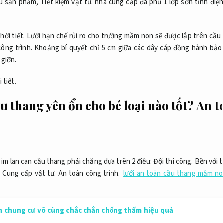
ẫu sản phẩm,
Tiết kiệm vật tư.
nhà cung cấp đã phủ 1 lớp sơn tĩnh điệ
.
hời tiết.
Lưới hạn chế rủi ro cho trường mầm non sẽ được lắp trên cầu
ông trình.
Khoảng bí quyết chỉ 5 cm giữa các dây cáp đồng hành bảo 
 giỡn.
 tiết.
ầu thang yên ổn cho bé loại nào tốt?
An t
 im lan can cầu thang phải chăng dựa trên 2 điều:
Đội thi công.
Bền với t
.
Cung cấp vật tư.
An toàn công trình.
lưới an toàn cầu thang mầm non
àn chung cư vô cùng chắc chắn chống thấm hiệu quả