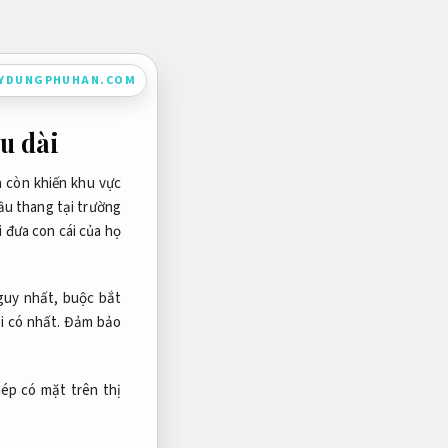
AYDUNGPHUHAN.COM
u dài
à còn khiến khu vực
cầu thang tại trường
 đưa con cái của họ
guy nhất, buộc bắt
i có nhất.
Đảm bảo
hép có mặt trên thị