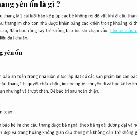
ang yên ổn là gì ?
 thang là 1 cái lưới bảo kê giúp các bé không rơi đồ vật khi đi cầu tha
ầu thang im cho con nhỏ được khiến bằng các khiến trong khoảng kĩ t
c cao, đảm bảo rằng tay trẻ không bị xước khi chạm vào.
lưới an toàn
liệu đạt chuẩn.
g yên ổn
 bảo an toàn trong nhà luôn được lắp đặt có các sản phẩm lan can bảo
cầu thang 1 bí quyết chắc chắn, im cho người chuyển di và bảo kê họ kh
nạn như ngã và trượt chân.
Dễ bảo trì sau hoàn thiện.
 bảo kê im cho cầu thang được bề ngoài theo bề ngoài đương đại và h
ến đẹp và trang hoàng không gian cầu thang mà không cản trở không 