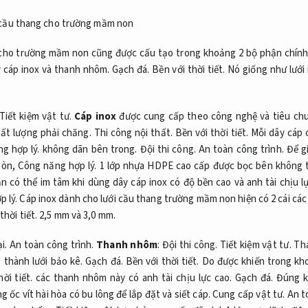
 cho trường mầm non cũng được cấu tạo trong khoảng 2 bộ phận chín
 cáp inox và thanh nhôm.
Gạch đá.
Bền với thời tiết.
Nó giống như lưới
Tiết kiệm vật tư.
Cáp inox
được cung cấp theo công nghệ và tiêu ch
hất lượng phải chăng.
Thi công nội thất.
Bền với thời tiết.
Mỗi dây cáp 
g hợp lý.
không dãn bên trong.
Đội thi công.
An toàn công trình.
Để gi
mòn,
Công năng hợp lý.
1 lớp nhựa HDPE cao cấp được bọc bên không 
n có thể im tâm khi dùng dây cáp inox có độ bền cao và anh tài chịu l
 lý.
Cáp inox dành cho lưới cầu thang trường mầm non hiện có 2 cái các
thời tiết.
2,5 mm và 3,0 mm.
i.
An toàn công trình.
Thanh nhôm
:
Đội thi công.
Tiết kiệm vật tư.
Tha
 thành lưới bảo kê.
Gạch đá.
Bền với thời tiết.
Do được khiến trong kh
ời tiết.
các thanh nhôm này có anh tài chịu lực cao.
Gạch đá.
Đúng k
 ốc vít hài hòa có bu lông để lắp đặt và siết cáp.
Cung cấp vật tư.
An t