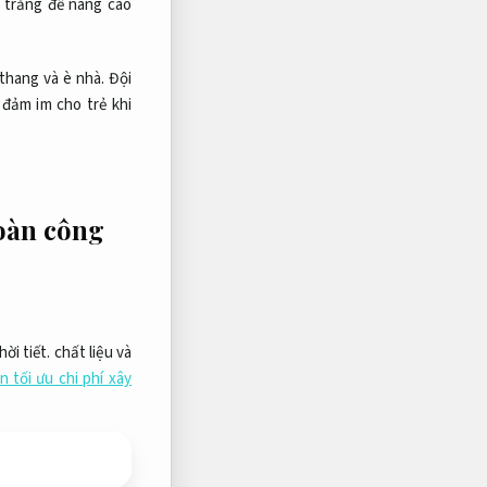
n trắng để nâng cao
 thang và è nhà.
Đội
đảm im cho trẻ khi
oàn công
hời tiết.
chất liệu và
 tối ưu chi phí xây