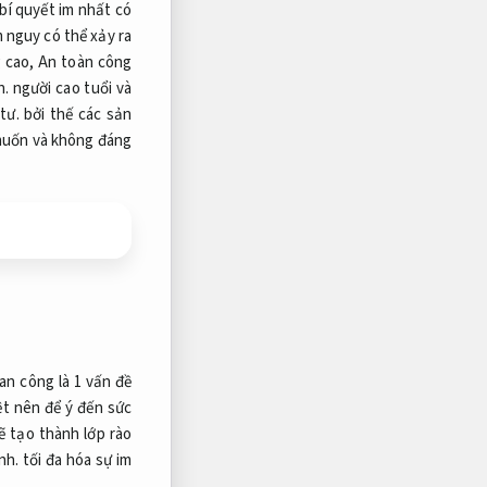
bí quyết im nhất có
 nguy có thể xảy ra
g cao,
An toàn công
h.
người cao tuổi và
tư.
bởi thế các sản
 muốn và không đáng
an công là 1 vấn đề
ệt nên để ý đến sức
 tạo thành lớp rào
nh.
tối đa hóa sự im