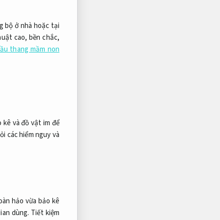
ng bộ ở nhà hoặc tại
huật cao, bền chắc,
 cầu thang mầm non
 kê và đồ vật im để
ỏi các hiểm nguy và
oàn hảo vừa bảo kê
gian dùng.
Tiết kiệm