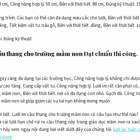
0 cm,
Công năng hợp lý.
50 cm,
Bền với thời tiết.
80 cm,
Đúng kỹ thuật.
15
g trình.
Các bạn có thể cần đa dạng màu sắc cho lưới,
Bền với thời tiết
ắng,
Tiết kiệm vật tư.
nâu gỗ,
Bền với thời tiết.
đồng,
Bền với thời tiết.
xa
i.
Đúng kỹ thuật.
cầu thang cho trường mầm non
Đạt chuẩn thi công.
gày càng đa dạng tại các trường học,
Công năng hợp lý.
không chỉ được
cư cao tầng.
Cung cấp vật tư.
Công năng hợp lý.
Lưới im rất cần phải có,
ng mầm non,
Bền với thời tiết.
nơi có đa dạng con nhỏ.
Gạch đá.
Công nă
 mầm non sẽ giúp giảm các vụ tai nạn không mong muốn.
 tiết.
Lưới im cầu thang cho trường mầm non có cấu tạo như thế nào?
 cái lưới hạn chế rủi ro cầu thang này trong giáo dục mầm non ra sao
 hãy xem ngay nội dung bài viết dưới đây của chúng tôi.
lưới an toàn
ử dụng