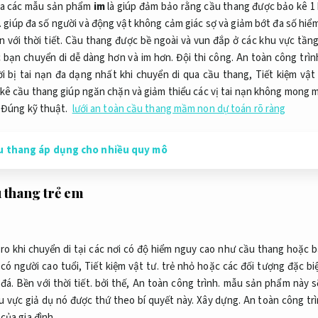
a các mẫu sản phẩm
im
là giúp đảm bảo rằng cầu thang được bảo kê 1 
.
giúp đa số người và động vật không cảm giác sợ và giảm bớt đa số hiểm
 với thời tiết.
Cầu thang được bề ngoài và vun đắp ở các khu vực tần
 bạn chuyển di dễ dàng hơn và im hơn.
Đội thi công.
An toàn công trìn
ời bị tai nạn đa dạng nhất khi chuyển di qua cầu thang,
Tiết kiệm vật 
ê cầu thang giúp ngăn chặn và giảm thiểu các vị tai nạn không mong
Đúng kỹ thuật.
lưới an toàn cầu thang mầm non dự toán rõ ràng
u thang áp dụng cho nhiều quy mô
 thang trẻ em
 ro khi chuyển di tại các nơi có độ hiểm nguy cao như cầu thang hoặc b
 có người cao tuổi,
Tiết kiệm vật tư.
trẻ nhỏ hoặc các đối tượng đặc bi
đá.
Bền với thời tiết.
bởi thế,
An toàn công trình.
mẫu sản phẩm này sẽ
u vực giả dụ nó được thứ theo bí quyết này.
Xây dựng.
An toàn công trì
của gia đình.