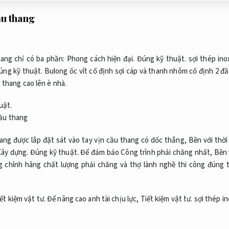
ầu thang
hang chỉ có ba phần:
Phong cách hiện đại.
Đúng kỹ thuật.
sợi thép ino
úng kỹ thuật.
Bulong ốc vít cố định sợi cáp và thanh nhôm cố định 2 đầ
 thang cao lên è nhà.
uật.
ang được lắp đặt sát vào tay vịn cầu thang có dốc thẳng,
Bền với thời 
Xây dựng.
Đúng kỹ thuật.
Để đảm bảo Công trình phải chăng nhất,
Bền v
g chính hãng chất lượng phải chăng và thợ lành nghề thi công đúng 
ết kiệm vật tư.
Để nâng cao anh tài chịu lực,
Tiết kiệm vật tư.
sợi thép in