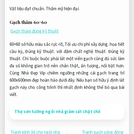
Vật liệu đạt chuẩn.
Thẩm mỹ hiện đại.
Gạch thảm 60×60
Gạch thảm đúng kỹ thuật
60×60 sở hữu màu sắc rực rỡ,
Tối ưu chi phí xây dựng.
họa tiết
cầu kỳ,
Đúng kỹ thuật.
với đậm chất nghệ thuật.
Đúng kỹ
thuật.
Chỉ buộc buộc phải lát một viên gạch cũng đủ sức làm
đa số không gian trở nên chân thật, ấn tượng, nổi bật hơn.
Cùng Nhà Đẹp Vip chiêm ngưỡng những cái gạch trang trí
600x600mm đẹp hoàn hảo dưới đây. Nếu bạn sở hữu ý định lát
gạch này cho công trình thì nhất định không thể bỏ qua bài
viết.
Thợ sơn tường ngôi nhà giám sát chặt chẽ
Tranh kính 3d cho ngôi nhà
Tranh gạch sống động