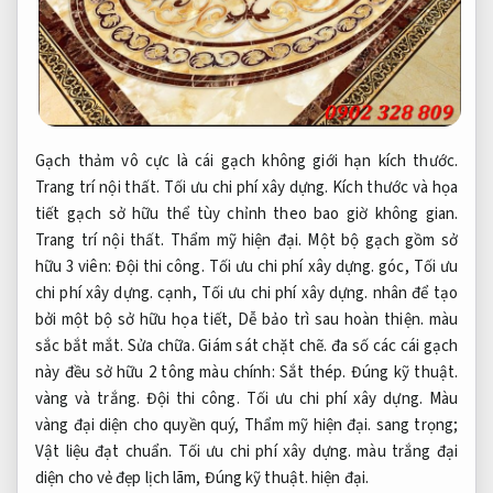
Gạch thảm vô cực là cái gạch không giới hạn kích thước.
Trang trí nội thất.
Tối ưu chi phí xây dựng.
Kích thước và họa
tiết gạch sở hữu thể tùy chỉnh theo bao giờ không gian.
Trang trí nội thất.
Thẩm mỹ hiện đại.
Một bộ gạch gồm sở
hữu 3 viên:
Đội thi công.
Tối ưu chi phí xây dựng.
góc,
Tối ưu
chi phí xây dựng.
cạnh,
Tối ưu chi phí xây dựng.
nhân để tạo
bởi một bộ sở hữu họa tiết,
Dễ bảo trì sau hoàn thiện.
màu
sắc bắt mắt.
Sửa chữa.
Giám sát chặt chẽ.
đa số các cái gạch
này đều sở hữu 2 tông màu chính:
Sắt thép.
Đúng kỹ thuật.
vàng và trắng.
Đội thi công.
Tối ưu chi phí xây dựng.
Màu
vàng đại diện cho quyền quý,
Thẩm mỹ hiện đại.
sang trọng;
Vật liệu đạt chuẩn.
Tối ưu chi phí xây dựng.
màu trắng đại
diện cho vẻ đẹp lịch lãm,
Đúng kỹ thuật.
hiện đại.