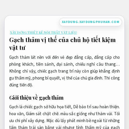
Bỏ
qua
nội
XAYDUNG.XAYDUNGPHUHAN.COM
dung
XÂY DỰNG THIẾT KẾ NỘI THẤT VẬT LIỆU
Gạch thảm vị thế của chủ hộ tiết kiệm
vật tư
Gạch thảm lát nền với đến vẻ đẹp đẳng cấp, đẳng cấp cho
phòng khách, tiền sảnh, đại sảnh, chiếu nghỉ cầu thang…
Không chỉ vậy, chiếc gạch trang trí này còn giúp khẳng định
gu thẩm mỹ, phong bí quyết, vị thế của chủ gia đình.
Thi công
đúng tiến độ.
Giới thiệu về gạch thảm
Gạch là chiếc gạch sở hữu họa tiết,
Dễ bảo trì sau hoàn thiện.
hoa văn,
Giám sát chặt chẽ.
màu sắc giống như thảm vải.
Tối
ưu chi phí xây dựng.
Mặc dù lấy phát minh bề ngoài từ những
tấm thảm trải sàn bằng vải nhưng tính thẩm mỹ của gạch