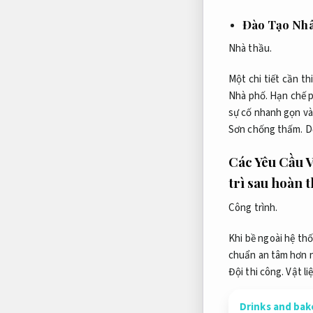
Đào Tạo Nhâ
Nhà thầu.
Một chi tiết cần t
Nhà phố.
Hạn chế p
sự cố nhanh gọn và
Sơn chống thấm.
D
Các Yêu Cầu 
trì sau hoàn t
Công trình.
Khi bề ngoài hệ th
chuẩn an tâm hơn 
Đội thi công.
Vật li
Drinks and bake