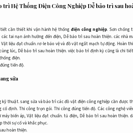
ảo trì Hệ Thống Điện Công Nghiệp
Dễ bảo trì sau ho
i tiết cần thiết khi vận hành hệ thống
điện công nghiệp
.
Sơn chống 
 các tai nạn ảnh hưởng đến điện,
Dễ bảo trì sau hoàn thiện.
các nhà m
,
Vật liệu đạt chuẩn.
rơ-le bảo vệ và đồ vật ngắt mạch tự động.
Hoàn thi
cùng lúc,
Dễ bảo trì sau hoàn thiện.
việc bảo trì định kỳ cũng là chi tiế
 thống điện.
đúng tiến độ.
sang sửa
 kỹ thuật.
sang sửa và bảo trì các đồ vật điện công nghiệp cần được t
 cố định.
Thi công trọn gói.
Thi công đúng tiến độ.
Các công nghệ viên
ư máy biến áp,
Vật liệu đạt chuẩn.
tủ điện,
Dễ bảo trì sau hoàn thiện.
d
ịp thời sự cố và khắc phục.
sau hoàn thiện.