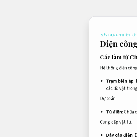
Bỏ
qua
nội
dung
XÂY DỰNG THIẾT KẾ
Điện công
Các làm từ C
Hệ thống điện công
Trạm biến áp
:
các đồ vật tron
Dự toán.
Tủ điện
: Chứa 
Cung cấp vật tư.
Dây cáp điện
: 