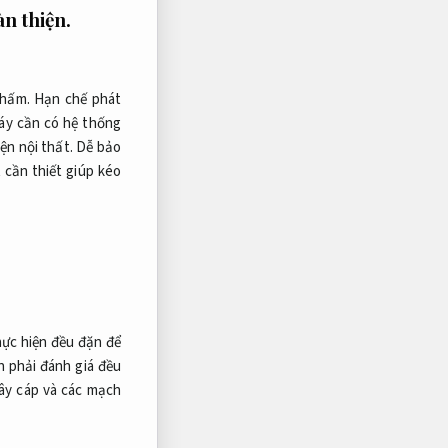
àn thiện.
thấm.
Hạn chế phát
áy cần có hệ thống
ện nội thất.
Dễ bảo
t cần thiết giúp kéo
hực hiện đều đặn để
 phải đánh giá đều
ây cáp và các mạch