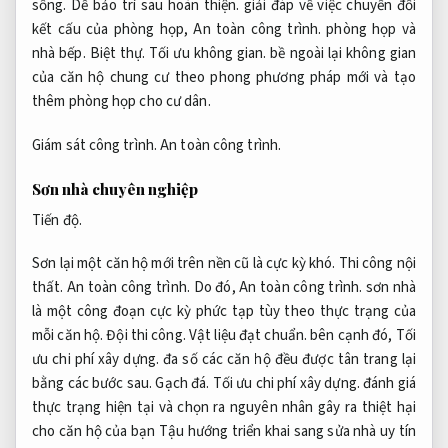
sống.
Dễ bảo trì sau hoàn thiện.
giải đáp về việc chuyển đổi
kết cấu của phòng họp,
An toàn công trình.
phòng họp và
nhà bếp.
Biệt thự.
Tối ưu không gian.
bề ngoài lại không gian
của căn hộ chung cư theo phong phương pháp mới và tạo
thêm phòng họp cho cư dân.
Giám sát công trình.
An toàn công trình.
Sơn nhà chuyên nghiệp
Tiến độ.
Sơn lại một căn hộ mới trên nền cũ là cực kỳ khó.
Thi công nội
thất.
An toàn công trình.
Do đó,
An toàn công trình.
sơn nhà
là một công đoạn cực kỳ phức tạp tùy theo thực trạng của
mỗi căn hộ.
Đội thi công.
Vật liệu đạt chuẩn.
bên cạnh đó,
Tối
ưu chi phí xây dựng.
đa số các căn hộ đều được tân trang lại
bằng các bước sau.
Gạch đá.
Tối ưu chi phí xây dựng.
đánh giá
thực trạng hiện tại và chọn ra nguyên nhân gây ra thiệt hại
cho căn hộ của bạn Tậu hướng triển khai sang sửa nhà uy tín