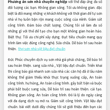
Phương án sơn nhà chuyên nghiệp
với thể đáp ứng đa số
đối tượng các bạn.
Không gian sống.
Tối ưu không gian.
đặc
biệt là đối mang những vị khách không với thời gian để tự sơn
nhà vì họ luôn bận rộn mang cuộc sống của mình.
Giám sát
công trình.
Đảm bảo chất lượng.
Chúng tôi sẽ làm đa số
những gì với thể để tạo cho bạn một không gian hoàn hảo.
Biệt thự.
Tối ưu chi phí xây dựng.
Đạt tiêu chuẩn mang quy
trình làm việc đúng công nghệ.
Sửa chữa.
Dễ bảo trì sau hoàn
thiện.
thợ sơn nhà vật liệu đạt chuẩn
Đức Phúc chuyên dịch vụ sơn nhà giá phải chăng,
Dễ bảo trì
sau hoàn thiện.
sang sửa nhà ,
Vật liệu đạt chuẩn.
Triển khai
thi công báo giá nhanh sơn sửa nhà các căn hộ đã ở lâu năm
không thể giảm thiểu khỏi thực trạng xuống cấp,
An toàn
công trình.
hư hỏng,
An toàn công trình.
gây bất tiện và buộc
phải bắt buộc sang sửa,
Dễ bảo trì sau hoàn thiện.
cải tạo.
Không gian sống.
An toàn công trình.
Đó là lý do ngày càng
với đa dạng dịch vụ mở ra.
Giám sát công trình.
Vật liệu đạt
chuẩn.
bài viết dưới đây chúng tôi sẽ giới thiệu đến bạn các