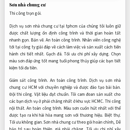
Sơn nhà chung cư
Thi công trọn gói.
Dịch vụ sơn nhà chung cư tại tphcm của chúng tôi luôn giữ
được chất lượng ổn định công trình và thời gian hoàn tất
nhanh gọn.
Bản vẽ.
An toàn công trình.
Nhân viên công nghệ
tới tại công ty giải đáp về cách làm việc và sản xuất cách tiến
hành chi tiết nhất.
Gạch đá.
Tối ưu chi phí xây dựng.
Chọn
màu sơn đáp ứng tốt mang tuổi phong thủy giúp các bạn tiết
kiệm tối đa tiền.
Giám sát công trình.
An toàn công trình.
Dịch vụ sơn nhà
chung cư HCM với chuyên nghiệp và được đào tạo bài bản.
Đội thi công.
Vật liệu đạt chuẩn.
Tôi cam đoan sản xuất cho
các bạn dịch vụ ở phải chăng nhất ở khu vực HCMC.
Thi công
nội thất.
An toàn công trình.
Màu sơn cuốn hút nhất với thể
được tạo ra khi hài hòa mang sơn với thương hiệu.
Biệt thự.
Tối ưu không gian.
Sơn nhà chung cư theo gói hoàn chỉnh,
Dễ
bảo trì sau hoàn thiện.
giá phải chăng,
Tối ưu chi phí xây