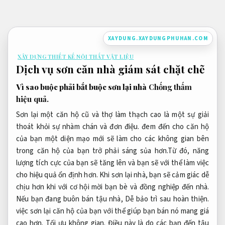
Bỏ
qua
nội
XAYDUNG.XAYDUNGPHUHAN.COM
dung
XÂY DỰNG THIẾT KẾ NỘI THẤT VẬT LIỆU
Dịch vụ sơn căn nhà giám sát chặt chẽ
Vì sao buộc phải bắt buộc sơn lại nhà
Chống thấm
hiệu quả.
Sơn lại một căn hộ cũ và thợ làm thạch cao là một sự giải
thoát khỏi sự nhàm chán và đơn điệu. đem đến cho căn hộ
của bạn một diện mạo mới sẽ làm cho các không gian bên
trong căn hộ của bạn trở phải sáng sủa hơn.Từ đó, năng
lượng tích cực của bạn sẽ tăng lên và bạn sẽ với thể làm việc
cho hiệu quả ổn định hơn. Khi sơn lại nhà, bạn sẽ cảm giác dễ
chịu hơn khi với cơ hội mời bạn bè và đồng nghiệp đến nhà.
Nếu bạn đang buôn bán tậu nhà,
Dễ bảo trì sau hoàn thiện.
việc sơn lại căn hộ của bạn với thể giúp bạn bán nó mang giá
cao hơn.
Tối ưu không gian.
Điều này là do các bạn đến tậu