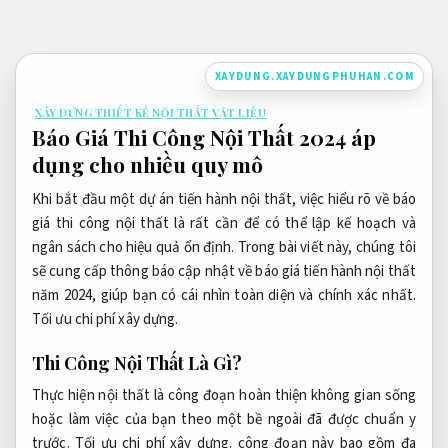
Bỏ
qua
nội
XAYDUNG.XAYDUNGPHUHAN.COM
dung
XÂY DỰNG THIẾT KẾ NỘI THẤT VẬT LIỆU
Báo Giá Thi Công Nội Thất 2024 áp
dụng cho nhiều quy mô
Khi bắt đầu một dự án tiến hành nội thất, việc hiểu rõ về báo
giá thi công nội thất là rất cần để có thể lập kế hoạch và
ngân sách cho hiệu quả ổn định. Trong bài viết này, chúng tôi
sẽ cung cấp thông báo cập nhật về báo giá tiến hành nội thất
năm 2024, giúp bạn có cái nhìn toàn diện và chính xác nhất.
Tối ưu chi phí xây dựng.
Thi Công Nội Thất Là Gì?
Thực hiện nội thất là công đoạn hoàn thiện không gian sống
hoặc làm việc của bạn theo một bề ngoài đã được chuẩn y
trước.
Tối ưu chi phí xây dựng.
công đoạn này bao gồm đa